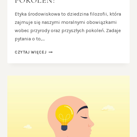
POKOLEŃ?
Etyka środowiskowa to dziedzina filozofii, która
zajmuje się naszymi moralnymi obowiązkami
wobec przyrody oraz przyszłych pokoleń. Zadaje
pytania o to,…
ETYKA
CZYTAJ WIĘCEJ
ŚRODOWISKOWA
–
JAKIE
SĄ
NASZE
OBOWIĄZKI
WOBEC
PRZYRODY
I
PRZYSZŁYCH
POKOLEŃ?