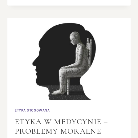
I
AI
–
MORALNE
WYZWANIA
ZWIĄZANE
Z
ROZWOJEM
SZTUCZNEJ
INTELIGENCJI
I
AUTOMATYZACJI
ETYKA STOSOWANA
ETYKA W MEDYCYNIE –
PROBLEMY MORALNE