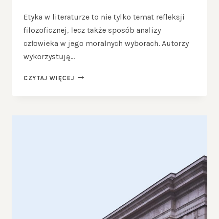
Etyka w literaturze to nie tylko temat refleksji
filozoficznej, lecz także sposób analizy
człowieka w jego moralnych wyborach. Autorzy
wykorzystują…
ETYKA
CZYTAJ WIĘCEJ
W
LITERATURZE
–
JAK
AUTORZY
PODEJMUJĄ
DYLEMATY
MORALNE?