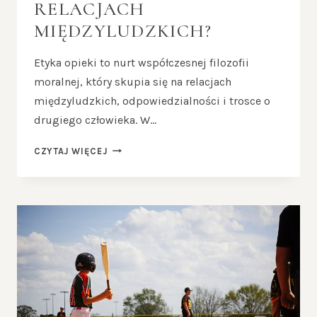
RELACJACH
MIĘDZYLUDZKICH?
Etyka opieki to nurt współczesnej filozofii
moralnej, który skupia się na relacjach
międzyludzkich, odpowiedzialności i trosce o
drugiego człowieka. W…
ETYKA
CZYTAJ WIĘCEJ
OPIEKI
–
NA
CZYM
POLEGA
MORALNOŚĆ
W
RELACJACH
MIĘDZYLUDZKICH?