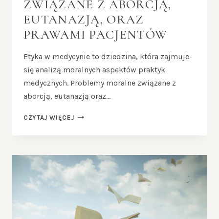
ZWIĄZANE Z ABORCJĄ,
EUTANAZJĄ, ORAZ
PRAWAMI PACJENTÓW
Etyka w medycynie to dziedzina, która zajmuje
się analizą moralnych aspektów praktyk
medycznych. Problemy moralne związane z
aborcją, eutanazją oraz…
ETYKA
CZYTAJ WIĘCEJ
W
MEDYCYNIE
–
PROBLEMY
MORALNE
ZWIĄZANE
Z
ABORCJĄ,
EUTANAZJĄ,
ORAZ