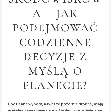
A – JAK
PODEJMOWAĆ
CODZIENNE
DECYZJE Z
MYŚLĄ O
PLANECIE?
Codzienne wybory, nawet te pozornie drobne, mają
moralne konsekwencje dla środowiska. Właśnie na