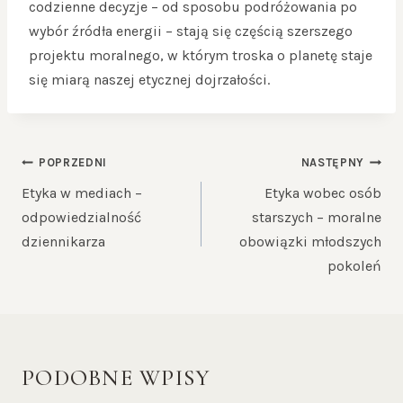
codzienne decyzje – od sposobu podróżowania po
wybór źródła energii – stają się częścią szerszego
projektu moralnego, w którym troska o planetę staje
się miarą naszej etycznej dojrzałości.
NAWIGACJA
POPRZEDNI
NASTĘPNY
WPISU
Etyka w mediach –
Etyka wobec osób
odpowiedzialność
starszych – moralne
dziennikarza
obowiązki młodszych
pokoleń
PODOBNE WPISY