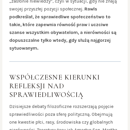
„zasłonie niewiedzy”, czyli w sytuacji, gdy nie znają
swojej przyszłej pozycji społecznej.
Rawls
podkreślał, że sprawiedliwe społeczeństwo to
takie, które zapewnia równość praw i uczciwe
szanse wszystkim obywatelom, a nierówności są
dopuszczalne tylko wtedy, gdy służą najgorzej
sytuowanym.
WSPÓŁCZESNE KIERUNKI
REFLEKSJI NAD
SPRAWIEDLIWOŚCIĄ
Dzisiejsze debaty filozoficzne rozszerzają pojęcie
sprawiedliwości poza sferę polityczną. Obejmują
one kwestie płci, rasy, środowiska czy globalnych
nierówności. Teoretycy tacy jak Amartya Sen, Martha