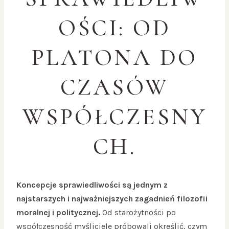
OŚCI: OD
PLATONA DO
CZASÓW
WSPÓŁCZESNY
CH.
Koncepcje sprawiedliwości są jednym z
najstarszych i najważniejszych zagadnień filozofii
moralnej i politycznej.
Od starożytności po
współczesność myśliciele próbowali określić, czym