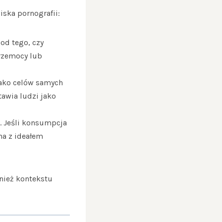
iska pornografii:
od tego, czy
przemocy lub
jako celów samych
tawia ludzi jako
. Jeśli konsumpcja
zna z ideałem
wnież kontekstu