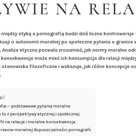
YWIE NA RELA
i między etyką a pornografią budzi dziś liczne kontrowersje
kusji o autonomii moralnej po społeczne pytania o granice w
 Analiza etyczna pozwala zrozumieć, jak normy moralne odn
e konsekwencje może mieć ich konsumpcja dla relacji między
stanowiska filozoficzne i wskazuje, jak różne koncepcje o
.
yj
afia — podstawowe pytania moralne
 to z perspektywy etycznej i społecznej
ii na relacje i moralne konsekwencje
przeciw moralnej dopuszczalności pornografii