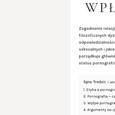
WPŁ
Zagadnienie relacj
filozoficznych dys
odpowiedzialności.
seksualnych i jaki
porządkuje główne 
status pornografii
Spis Treści:
ukr
1.
Etyka a pornogr
2.
Pornografia — co
3.
Wpływ pornograf
4.
Argumenty za i 