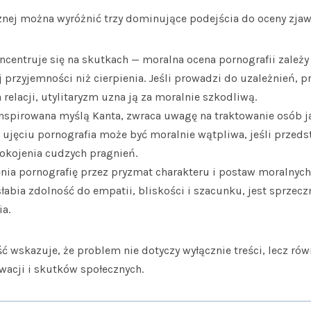
cznej można wyróżnić trzy dominujące podejścia do oceny zjaw
centruje się na skutkach — moralna ocena pornografii zależy 
j przyjemności niż cierpienia. Jeśli prowadzi do uzależnień, 
 relacji, utylitaryzm uzna ją za moralnie szkodliwą.
inspirowana myślą Kanta, zwraca uwagę na traktowanie osób 
 ujęciu pornografia może być moralnie wątpliwa, jeśli przeds
okojenia cudzych pragnień.
nia pornografię przez pryzmat charakteru i postaw moralnych
słabia zdolność do empatii, bliskości i szacunku, jest sprzec
ia.
ć wskazuje, że problem nie dotyczy wyłącznie treści, lecz ró
acji i skutków społecznych.