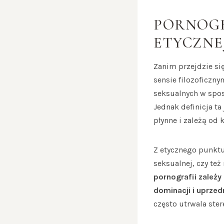
PORNOGR
ETYCZNEJ
Zanim przejdzie si
sensie filozoficzny
seksualnych w spos
Jednak definicja ta
płynne i zależą od
Z etycznego punktu 
seksualnej, czy te
pornografii zależy
dominacji i uprzed
często utrwala ste