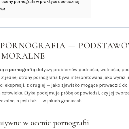
a oceny pornografii w praktyce społecznej
owa
 PORNOGRAFIA — PODSTAW
 MORALNE
ką a pornografią
dotyczy problemów godności, wolności, po
 Z jednej strony pornografia bywa interpretowana jako wyraz 
ci ekspresji, z drugiej — jako zjawisko mogące prowadzić do
człowieka. Etyka podejmuje próbę odpowiedzi, czy jej tworz
zalne, a jeśli tak — w jakich granicach.
atywne w ocenie pornografii