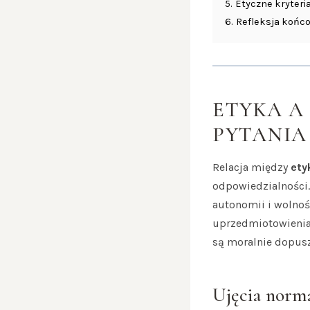
5.
Etyczne kryteri
6.
Refleksja końc
ETYKA A
PYTANIA
Relacja między
ety
odpowiedzialności.
autonomii i wolnoś
uprzedmiotowienia 
są moralnie dopuszc
Ujęcia norm