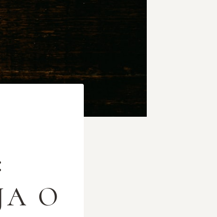
:
JA O