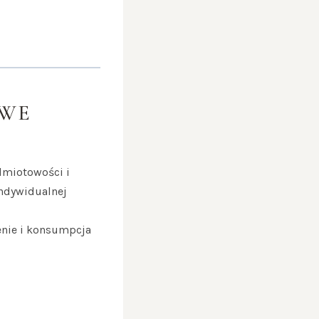
OWE
dmiotowości i
indywidualnej
enie i konsumpcja