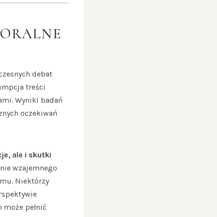
MORALNE
czesnych debat
umpcja treści
rami. Wyniki badań
cznych oczekiwań
e, ale i skutki
żenie wzajemnego
emu. Niektórzy
erspektywie
h może pełnić