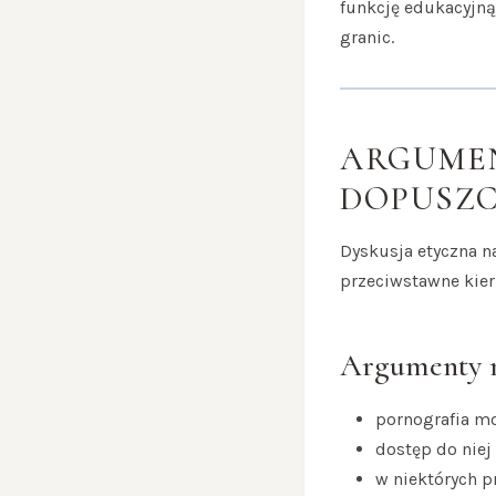
funkcję edukacyjną
granic.
ARGUMEN
DOPUSZC
Dyskusja etyczna n
przeciwstawne kier
Argumenty n
pornografia mo
dostęp do niej
w niektórych p