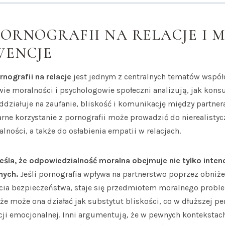
ORNOGRAFII NA RELACJE I 
WENCJE
nografii na relacje
jest jednym z centralnych tematów współ
owie moralności i psychologowie społeczni analizują, jak kons
ddziałuje na zaufanie, bliskość i komunikację między partne
arne korzystanie z pornografii może prowadzić do nierealisty
alności, a także do osłabienia empatii w relacjach.
eśla, że odpowiedzialność moralna obejmuje nie tylko intencj
nych.
Jeśli pornografia wpływa na partnerstwo poprzez obni
cia bezpieczeństwa, staje się przedmiotem moralnego probl
że może ona działać jak substytut bliskości, co w dłuższej p
cji emocjonalnej. Inni argumentują, że w pewnych kontekstac