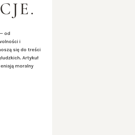
CJE.
 — od
olności i
oszą się do treści
ludzkich. Artykuł
ceniają moralny