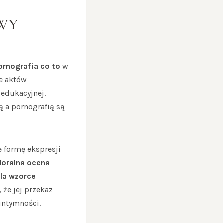
WY
ornografia co to
w
ie aktów
 edukacyjnej.
ą a pornografią są
e formę ekspresji
oralna ocena
ala wzorce
że jej przekaz
intymności.