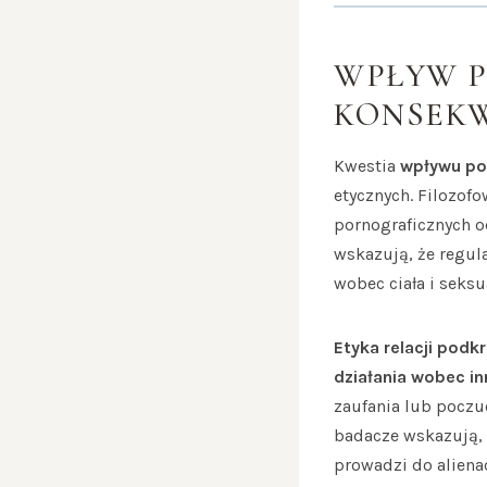
WPŁYW P
KONSEK
Kwestia
wpływu por
etycznych. Filozof
pornograficznych o
wskazują, że regul
wobec ciała i seksu
Etyka relacji podkr
działania wobec in
zaufania lub poczu
badacze wskazują, 
prowadzi do aliena