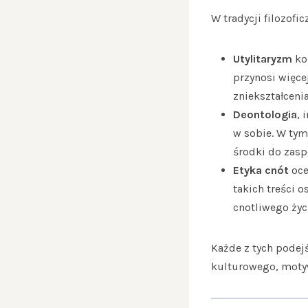
W tradycji filozofi
Utylitaryzm
kon
przynosi więce
zniekształcenia
Deontologia
, 
w sobie. W tym
środki do zasp
Etyka cnót
oce
takich treści o
cnotliwego życ
Każde z tych podejś
kulturowego, motyw