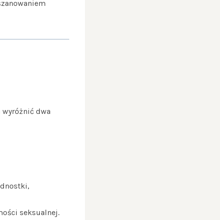
oszanowaniem
a wyróżnić dwa
dnostki,
mości seksualnej.