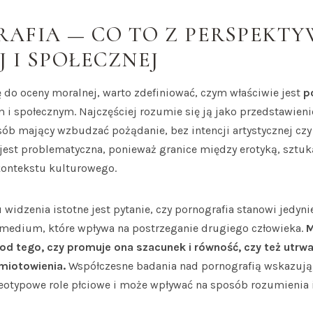
AFIA — CO TO Z PERSPEKTY
 I SPOŁECZNEJ
ę do oceny moralnej, warto zdefiniować, czym właściwie jest
p
m i społecznym. Najczęściej rozumie się ją jako przedstawien
ób mający wzbudzać pożądanie, bez intencji artystycznej czy
 jest problematyczna, ponieważ granice między erotyką, sztuk
 kontekstu kulturowego.
widzenia istotne jest pytanie, czy pornografia stanowi jedyni
ż medium, które wpływa na postrzeganie drugiego człowieka.
M
 od tego, czy promuje ona szacunek i równość, czy też utrw
miotowienia.
Współczesne badania nad pornografią wskazują, 
reotypowe role płciowe i może wpływać na sposób rozumienia 