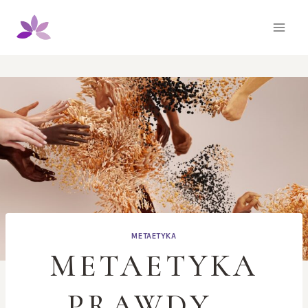
Przejdź
do
treści
METAETYKA
METAETYKA
PRAWDY –